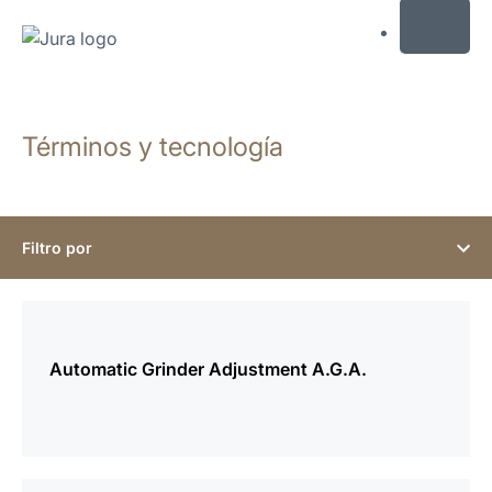
MENU
Saltar
a
Términos y tecnología
el
contenido
Saltar
a
la
Filtro por
búsqueda
más
información
Automatic Grinder Adjustment A.G.A.