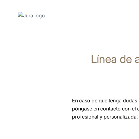
Saltar
a
el
Línea de a
contenido
Saltar
a
la
búsqueda
En caso de que tenga dudas s
póngase en contacto con el e
profesional y personalizada.