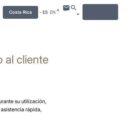
MENU
Costa Rica
-
ES
EN
 al cliente
ante su utilización,
asistencia rápida,