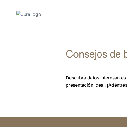
Saltar
a
el
Consejos de b
contenido
Saltar
a
la
Descubra datos interesantes 
búsqueda
presentación ideal. ¡Adéntre